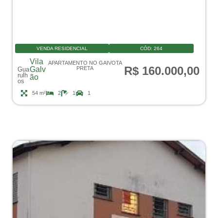
VENDA RESIDENCIAL
CÓD:
264
Vila
APARTAMENTO NO GAIVOTA
R$ 160.000,00
Galv
PRETA
Gua
rulh
ão
os
54 m²
2
1
1