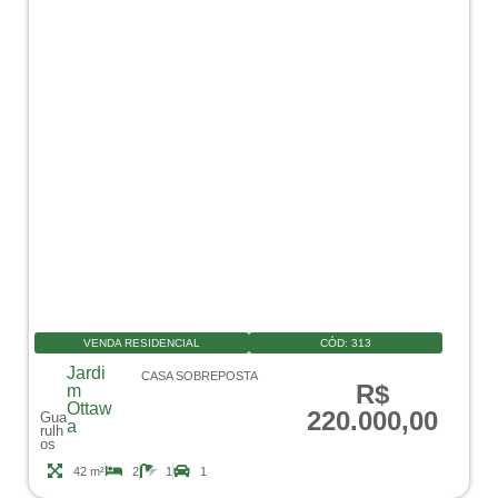
VENDA RESIDENCIAL
CÓD:
313
Jardi
CASA SOBREPOSTA
R$
m
Ottaw
220.000,00
Gua
a
rulh
os
42 m²
2
1
1