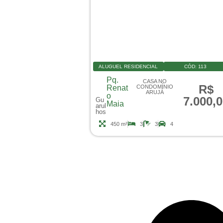
ALUGUEL RESIDENCIAL
CÓD:
113
Pq.
CASA NO
R$
Renat
CONDOMÍNIO
ARUJÁ
o
7.000,
Gu
Maia
arul
hos
450 m²
3
3
4